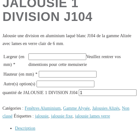
JALOUSIE 1
DIVISION J104
Jalousie une division en aluminium laqué blanc J104 de la gamme Alizée
avec lames en verre clair de 6 mm.
Largeur (en
Veuillez rentrer vos
mm)
*
dimentions pour cette menuiserie
Hauteur (en mm)
*
Autre(s) option(s)
quantité de JALOUSIE 1 DIVISION J104
Catégories :
Fenêtres Aluminium
,
Gamme Alysée
,
Jalousies Alizés
,
Non
classé
Étiquettes :
jalousie
,
jalousie fixe
,
jalousie lames verre
Description