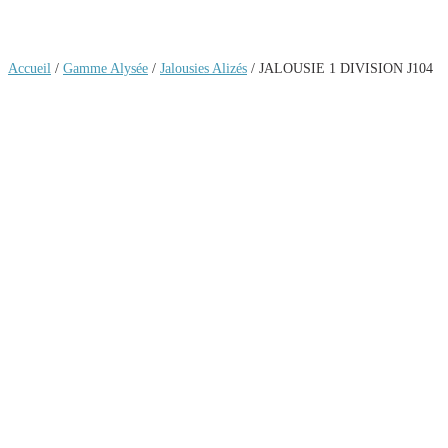
Accueil
/
Gamme Alysée
/
Jalousies Alizés
/ JALOUSIE 1 DIVISION J104