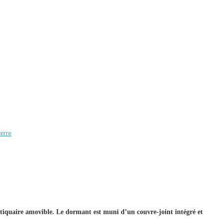
verre
stiquaire amovible. Le dormant est muni d’un couvre-joint intégré et