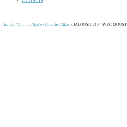
CONTACTS
Accueil
/
Gamme Alysée
/
Jalousies Alizés
/ JALOUSIE J104 AVEC MOUS