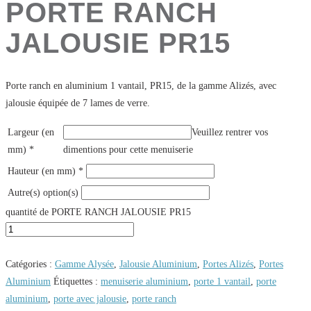
PORTE RANCH
JALOUSIE PR15
Porte ranch en aluminium 1 vantail, PR15, de la gamme Alizés, avec
jalousie équipée de 7 lames de verre.
Largeur (en
Veuillez rentrer vos
mm)
*
dimentions pour cette menuiserie
Hauteur (en mm)
*
Autre(s) option(s)
quantité de PORTE RANCH JALOUSIE PR15
Catégories :
Gamme Alysée
,
Jalousie Aluminium
,
Portes Alizés
,
Portes
Aluminium
Étiquettes :
menuiserie aluminium
,
porte 1 vantail
,
porte
aluminium
,
porte avec jalousie
,
porte ranch